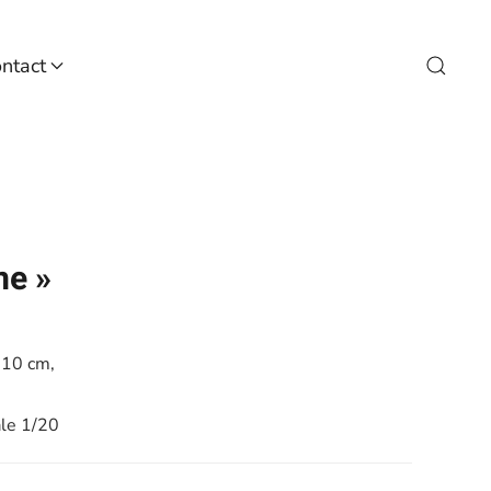
ntact
me »
 10 cm,
ale 1/20