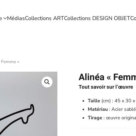
e
Médias
Collections ART
Collections DESIGN OBJET
Co
« Femme »
Alinéa « Fem
Tout savoir sur l’œuvre
Taille
(cm) : 45 x 30 x
Matériau
: Acier sablé
Tirage
: œuvre origin