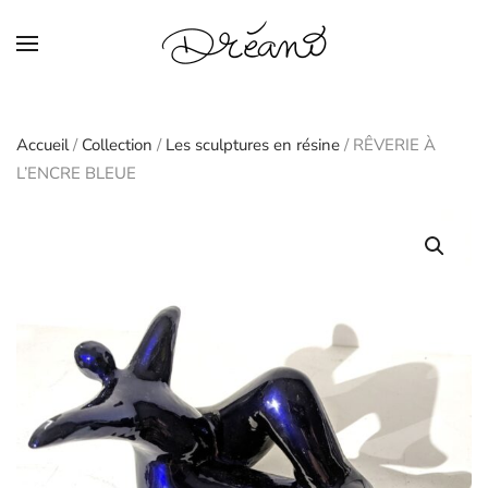
Skip to main content
Accueil
/
Collection
/
Les sculptures en résine
/ RÊVERIE À
L’ENCRE BLEUE