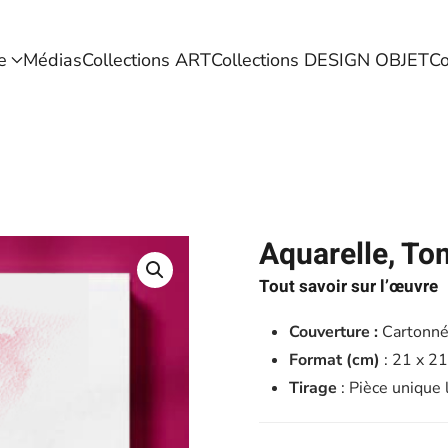
e
Médias
Collections ART
Collections DESIGN OBJET
Co
Aquarelle, Tom
Tout savoir sur l’œuvre
Couverture :
Cartonn
Format (cm)
: 21 x 21
Tirage
: Pièce unique