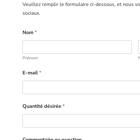
Veuillez remplir le formulaire ci-dessous, et nous 
sociaux.
Nom
*
Prénom
E-mail
*
q
Quantité désirée
*
u
e
s
t
i
o
Commentaire ou question